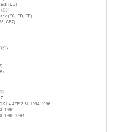
back (EG)
n (ED)
back (EC, ED, EE)
3, CB7)
(RT)
B)
B)
96
7
 L4 4ZE 2.6L 1994-1996
3L 1990
6L 1990-1994