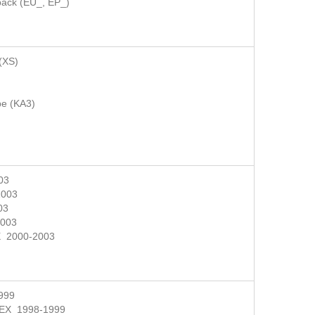
back (EU_, EP_)
(XS)
e (KA3)
003
2003
03
2003
 2000-2003
999
EX 1998-1999