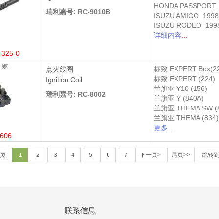
HONDA PASSPORT 
瑞利嘉号: RC-9010B
ISUZU AMIGO 1998
ISUZU RODEO 1998
详细内容
...
-325-0
订购
标致
EXPERT Box(2
点火线圈
标致
EXPERT (224)
Ignition Coil
兰旗亚
Y10 (156)
瑞利嘉号: RC-8002
兰旗亚
Y (840A)
兰旗亚
THEMA SW (
兰旗亚
THEMA (834)
更多...
606
一页
1
2
3
4
5
6
7
下一页>
尾页>>
跳转到
联系信息