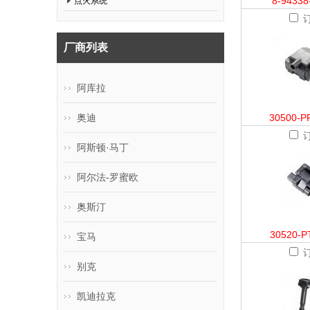
8-94338
点火系统
厂商列表
阿库拉
奥迪
30500-P
阿斯顿·马丁
阿尔法-罗蜜欧
奥斯汀
30520-P
宝马
别克
凯迪拉克