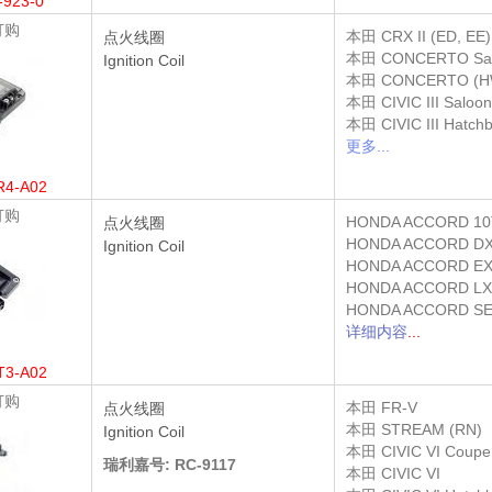
-923-0
订购
本田
CRX II (ED, EE)
点火线圈
本田
CONCERTO Sa
Ignition Coil
本田
CONCERTO (H
本田
CIVIC III Saloo
本田
CIVIC III Hatch
更多...
R4-A02
订购
HONDA ACCORD 10
点火线圈
HONDA ACCORD DX
Ignition Coil
HONDA ACCORD EX 
HONDA ACCORD LX 
HONDA ACCORD SE
详细内容
...
T3-A02
订购
本田
FR-V
点火线圈
本田
STREAM (RN)
Ignition Coil
本田
CIVIC VI Coupe
瑞利嘉号: RC-9117
本田
CIVIC VI